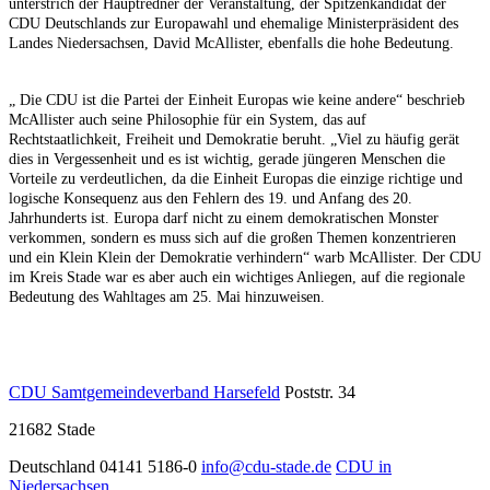
unterstrich der Hauptredner der Veranstaltung, der Spitzenkandidat der
CDU Deutschlands zur Europawahl und ehemalige Ministerpräsident des
Landes Niedersachsen, David McAllister, ebenfalls die hohe Bedeutung.
„ Die CDU ist die Partei der Einheit Europas wie keine andere“ beschrieb
McAllister auch seine Philosophie für ein System, das auf
Rechtstaatlichkeit, Freiheit und Demokratie beruht. „Viel zu häufig gerät
dies in Vergessenheit und es ist wichtig, gerade jüngeren Menschen die
Vorteile zu verdeutlichen, da die Einheit Europas die einzige richtige und
logische Konsequenz aus den Fehlern des 19. und Anfang des 20.
Jahrhunderts ist. Europa darf nicht zu einem demokratischen Monster
verkommen, sondern es muss sich auf die großen Themen konzentrieren
und ein Klein Klein der Demokratie verhindern“ warb McAllister. Der CDU
im Kreis Stade war es aber auch ein wichtiges Anliegen, auf die regionale
Bedeutung des Wahltages am 25. Mai hinzuweisen.
CDU Samtgemeindeverband Harsefeld
Poststr. 34
21682
Stade
Deutschland
04141 5186-0
info@cdu-stade.de
CDU in
Niedersachsen